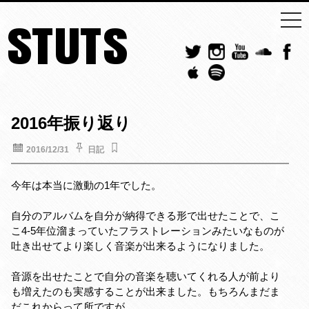
togg
STUTS
navi
2016年振り返り
2016/12/31
日記
今年は本当に激動の1年でした。
自分のアルバムを自分が納得できる形で出せたことで、こ
こ4-5年位溜まっていたフラストレーションみたいなものが
吐き出せてより楽しく音楽が出来るようになりました。
音源を出せたことで自分の音楽を聴いてくれる人が前より
も増えたのも実感することが出来ました。もちろんまだま
だこれからって所ですが。。