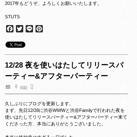
2017年もどうぞ、よろしくお願いいたします。
STUTS
F
T
L
P
a
w
i
i
c
i
n
n
e
t
e
t
b
t
e
o
e
r
12/28 夜を使いはたしてリリースパ
o
r
e
ーティー&アフターパーティー
k
s
t
日記
久しぶりにブログを更新します。
まず、先日12/28に渋谷WWWと渋谷Familyで行われた夜を
使いはたしてリリースパーティー&アフターパーティー来て
くださった方、本当にありがとうございました。