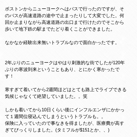
ボストンからニューヨークへはバスで行ったのですが、そ
のバスが高速道路の途中で止まったりして大変でした。何
回か止まりながら高速道路の出口まで行けたのでそこから
歩いて地下鉄の駅までたどり着くことができました。
なかなか経験出来無いトラブルなので面白かったです。
2年ぶりのニューヨークはやはり刺激的な街でしたが120年
ぶりの寒波到来ということもあり、とにかく寒かったで
す！
寒すぎて着いてから2週間ほどはとても路上でライブできる
気候じゃなくて絶望していました。。笑
しかも着いてから10日くらい後にインフルエンザにかかっ
て１週間位寝込んでしまうというトラブルも。。
保険に入っていたので事なきを得ましたが、医療費が高す
ぎてびっくりしました。(タミフルが$151とか、、)