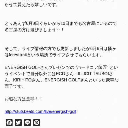
らせて貰えたら嬉しいです。
とりあえず6月9日くらいから19日までも名古屋にいるので
名古屋の方は遊びましょう‥！
そして、ライブ情報の方でも更新しましたが6月6日は幡ヶ
谷forestlimitという場所でライブさせてもらいます。
ENERGISH GOLFさんプレゼンツの ”ハードコア師匠” とい
うイベントで自分以外にはECDさん＋ILLICIT TSUBOIさ
ん、KIRIHITOさん、ENERGISH GOLFさんといった豪華な
面子です。
お暇な方は是非！！
http://stutsbeats.com/live/energish-golf
F
T
L
P