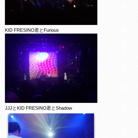
KID FRESINO君とFurious
JJJとKID FRESINO君とShadow