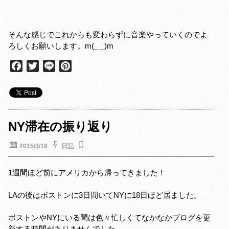
そんな感じでこれからも変わらずに音楽やっていくのでよ
ろしくお願いします。m(_ _)m
F
T
L
P
a
w
i
i
c
i
n
n
e
t
e
t
b
t
e
o
e
r
NY滞在の振り返り
o
r
e
k
s
2015/3/18
日記
t
1週間ほど前にアメリカから帰ってきました！
LAの後はボストンに3日間いてNYに18日ほど居ました。
ボストンやNYにいる間は色々忙しくてなかなかブログを更
新する時間がありませんでした。