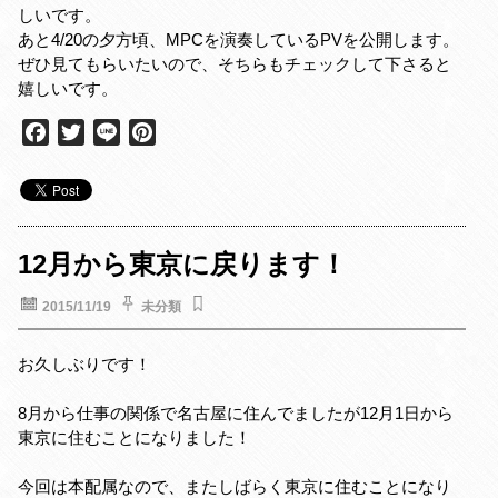
しいです。
あと4/20の夕方頃、MPCを演奏しているPVを公開します。
ぜひ見てもらいたいので、そちらもチェックして下さると
嬉しいです。
F
T
L
P
a
w
i
i
c
i
n
n
e
t
e
t
b
t
e
o
e
r
12月から東京に戻ります！
o
r
e
k
s
2015/11/19
未分類
t
お久しぶりです！
8月から仕事の関係で名古屋に住んでましたが12月1日から
東京に住むことになりました！
今回は本配属なので、またしばらく東京に住むことになり