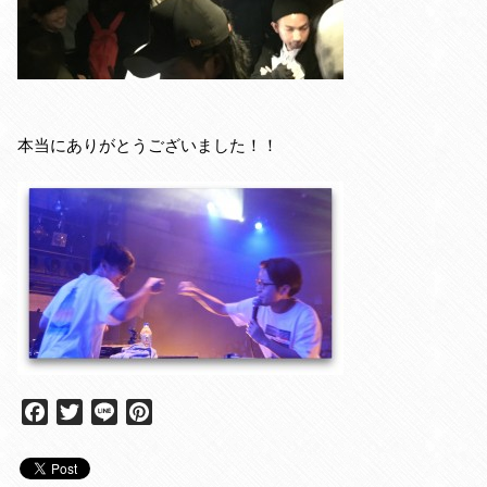
本当にありがとうございました！！
F
T
L
P
a
w
i
i
c
i
n
n
e
t
e
t