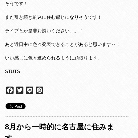
そうです！
また引き続き駒込に住む感じになりそうです！
ライブとか是非お誘いください。。！
あと近日中に色々発表できることがあると思います‥！
いい感じに色々進められるように頑張ります。
STUTS
F
T
L
P
a
w
i
i
c
i
n
n
e
t
e
t
b
t
e
o
e
r
8月から一時的に名古屋に住みま
o
r
e
す。
k
s