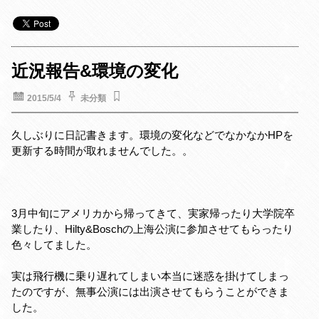
a
w
i
i
c
i
n
n
e
t
e
t
b
t
e
o
e
r
近況報告&環境の変化
o
r
e
k
s
2015/5/4
未分類
t
久しぶりに日記書きます。環境の変化などでなかなかHPを
更新する時間が取れませんでした。。
3月中旬にアメリカから帰ってきて、実家帰ったり大学院卒
業したり、Hilty&Boschの上海公演に参加させてもらったり
色々してました。
実は飛行機に乗り遅れてしまい本当に迷惑を掛けてしまっ
たのですが、無事公演には出演させてもらうことができま
した。