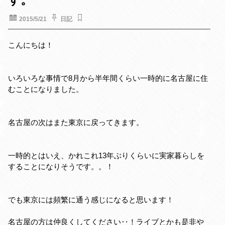
t
2015/5/21
日記
こんにちは！
いろいろな事情で8月から半年間くらい一時的に名古屋に住
むことになりました。
名古屋の次はまた東京に戻ってきます。
一時的とはいえ、かれこれ13年ぶりくらいに実家暮らしを
することになりそうです。。！
でも東京には頻繁に通う感じになると思います！
名古屋の方は仲良くしてください‥！ライブとかも是非や