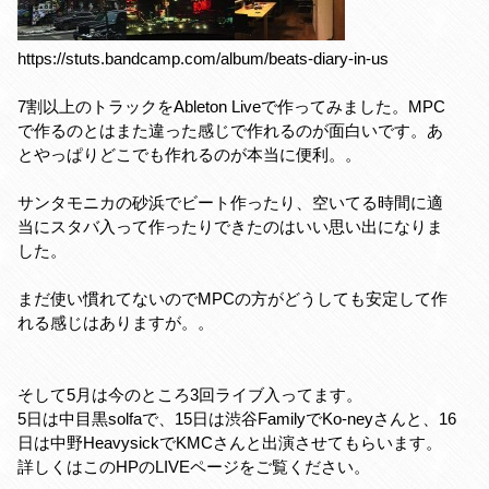
https://stuts.bandcamp.com/album/beats-diary-in-us
7割以上のトラックをAbleton Liveで作ってみました。MPC
で作るのとはまた違った感じで作れるのが面白いです。あ
とやっぱりどこでも作れるのが本当に便利。。
サンタモニカの砂浜でビート作ったり、空いてる時間に適
当にスタバ入って作ったりできたのはいい思い出になりま
した。
まだ使い慣れてないのでMPCの方がどうしても安定して作
れる感じはありますが。。
そして5月は今のところ3回ライブ入ってます。
5日は中目黒solfaで、15日は渋谷FamilyでKo-neyさんと、16
日は中野HeavysickでKMCさんと出演させてもらいます。
詳しくはこのHPのLIVEページをご覧ください。