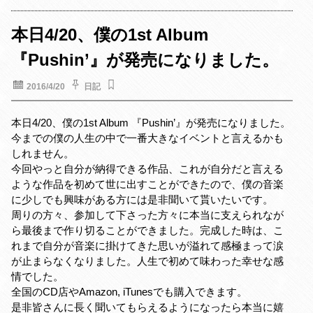
b
t
e
o
e
r
本日4/20、僕の1st Album
o
r
e
『Pushin’』が発売になりました。
k
s
t
2016/4/20
日記
本日4/20、僕の1st Album 『Pushin’』が発売になりました。
今までの僕の人生の中で一番大きなイベントと言えるかも
しれません。
今回やっと自分が納得できる作品、これが自分だと言える
ような作品を初めて世に出すことができたので、僕の音楽
に少しでも興味がある方には是非聞いて貰いたいです。
周りの方々、参加して下さった方々に本当に支えられなが
ら最後まで作り切ることができました。完成した時は、こ
れまで自分が音楽に掛けてきた思いが溢れて感極まって涙
が止まらなくなりました。人生で初めて味わった幸せな感
情でした。
全国のCD店やAmazon, iTunesでも購入できます。
是非皆さんに長く聞いてもらえるようになったら本当に嬉