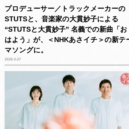
e
t
e
t
プロデューサー／トラックメーカーの
b
t
e
o
e
r
STUTSと、音楽家の大貫妙子による
o
r
e
k
s
“STUTSと大貫妙子” 名義での新曲「お
t
はよう」が、＜NHKあさイチ＞の新テ
マソングに。
2026-3-27