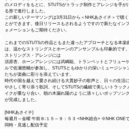
のメロディをもとに、STUTSがトラック制作とアレンジを手が
る形で進行しました。
この新しいテーマソングは3月31日から＜NHKあさイチ＞で聴
とができます。後日リリースもされるようですので新たなイン
ォメーションもご期待ください。
これまでのSTUTSの作品ともまた違ったアプローチとなる本楽
は、温かなストリングスとホーンのアンサンブルも印象的です
ストリングス・アレンジには
須原杏、ホーンアレンジには武嶋聡、トランペットとフリュー
ルで佐瀬悠輔が参加し、STUTSともゆかりの深いミュージシャ
たちが楽曲に彩りを添えています。
時代や国を越えて愛され続ける大貫妙子の歌声と、日々の生活
やさしく寄り添う歌詞、そしてSTUTSの繊細で美しいトラック
イクが重なり合い、朝の木漏れ陽のように清々しいポップソン
が完成しました。
[NHKあさイチ]
毎週月～金曜 午前８:１５～９：５３ <NHK総合> ※NHK ONE
同時・見逃し配信予定