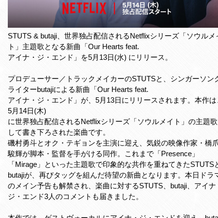
STUTS & butaji、世界独占配信されるNetflixシリーズ「ソウルメ
ト」主題歌となる新曲「Our Hearts feat.
アイナ・ジ・エンド」を5月13日(水) にリリース。
プロデューサー／トラックメイカーのSTUTSと、シンガーソン
ライターbutajiによる新曲「Our Hearts feat.
アイナ・ジ・エンド」が、5月13日にリリースされます。本作は
5月14日(木)
に世界独占配信されるNetflixシリーズ「ソウルメイト」の主題
して書き下ろされた楽曲です。
磯村勇斗とオク・テギョンを主演に迎え、気鋭の映像作家・橋
駿輝が脚本・監督を手がける同作。これまで「Presence」
「Mirage」といった主題歌で印象的な共作を重ねてきたSTUTS
butajiが、再びタッグを組んだ待望の新曲となります。本日ドラ
のメイン予告も解禁され、楽曲に対するSTUTS、butaji、アイナ
ジ・エンド3人のコメントも届きました。
本作では、ゲストヴォーカルにアイナ・ジ・エンドを迎え、butaj