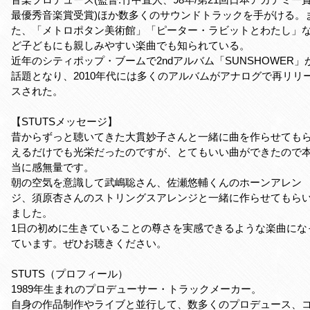
最優秀音楽賞受賞)ほか数多くのサウンドトラックを手がける。
た、「メトロポタン美術館」「ピーター・ラビットとわたし」
ど子どもにも親しみやすい楽曲でも知られている。
近年のシティポップ・ブームで2ndアルバム「SUNSHOWER」
話題となり、2010年代には多くのアルバムがアナログで再リリ
スされた。
【STUTSメッセージ】
昔からずっと聴いてきた大貫妙子さんと一緒に曲を作らせても
えるだけでも光栄だったのですが、とてもいい曲ができたので
当に感無量です。
朝の空気を意識して武嶋聡さん、佐瀬悠輔くんのホーンアレン
ジ、須原杏さんのストリングスアレンジと一緒に作らせてもら
ました。
1日の初めに生きていることの尊さを実感できるような楽曲にな
ています。ぜひお聴きください。
STUTS（プロフィール）
1989年生まれのプロデューサー・トラックメーカー。
自身の作品制作やライブと並行して、数多くのプロデュース、