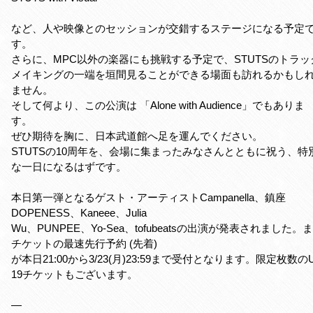
など、人や映像とのセッションが交錯するステージになる予定
す。
さらに、MPC以外の楽器にも挑戦する予定で、STUTSのトラッ
メイキングの一端を垣間見ることができる場面も訪れるかもし
ません。
そして何より、この公演は 「Alone with Audience」でもありま
す。
ぜひ期待を胸に、日本武道館へ足を運んでください。
STUTSの10周年を、会場に集まったみなさんとともに祝う、特
な一日になるはずです。
本日第一弾となるゲスト・アーティストCampanella、鎮座
DOPENESS、Kaneee、Julia
Wu、PUNPEE、Yo-Sea、tofubeatsの出演が発表されました。
チケットの最速先行予約 (先着)
が本日21:00から3/23(月)23:59まで受付となります。限定枚数のU
19チケットもございます。
—