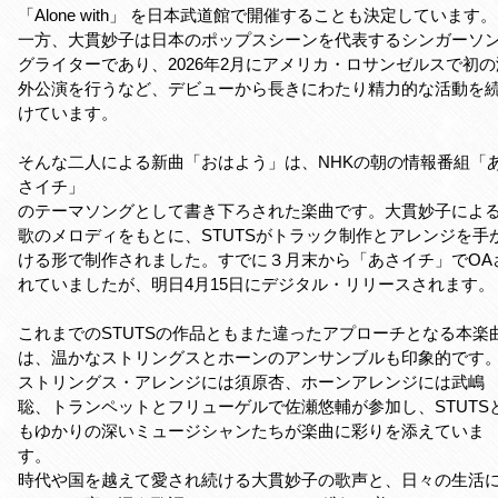
「Alone with」 を日本武道館で開催することも決定しています。
一方、大貫妙子は日本のポップスシーンを代表するシンガーソ
グライターであり、2026年2月にアメリカ・ロサンゼルスで初の
外公演を行うなど、デビューから長きにわたり精力的な活動を
けています。
そんな二人による新曲「おはよう」は、NHKの朝の情報番組「
さイチ」
のテーマソングとして書き下ろされた楽曲です。大貫妙子によ
歌のメロディをもとに、STUTSがトラック制作とアレンジを手
ける形で制作されました。すでに３月末から「あさイチ」でOA
れていましたが、明日4月15日にデジタル・リリースされます。
これまでのSTUTSの作品ともまた違ったアプローチとなる本楽
は、温かなストリングスとホーンのアンサンブルも印象的です
ストリングス・アレンジには須原杏、ホーンアレンジには武嶋
聡、トランペットとフリューゲルで佐瀬悠輔が参加し、STUTS
もゆかりの深いミュージシャンたちが楽曲に彩りを添えていま
す。
時代や国を越えて愛され続ける大貫妙子の歌声と、日々の生活