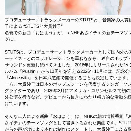
プロデューサー／トラックメーカーのSTUTSと、音楽家の大貫
子による “STUTSと大貫妙子”
名義での新曲「おはよう」が、＜NHKあさイチ＞の新テーマソ
グに。
STUTSは、プロデューサー／トラックメーカーとして国内外の
ーティストとのコラボレーションを重ねながら、独自のポップ
サウンドを更新し続けてきました。2016年にリリースされた1st
ルバム『Pushin’』から10周年を迎える2026年11月には、記念公
「Alone with」 を日本武道館で開催することも決定しています。
一方、大貫妙子は日本のポップスシーンを代表するシンガーソ
グライターであり、2026年2月にアメリカ・ロサンゼルスで初の
外公演を行うなど、デビューから長きにわたり精力的な活動を
けています。
そんな二人による新曲「おはよう」は、NHKの朝の情報番組「
さイチ」のテーマソングとして書き下ろされた楽曲です。STUT
からの声がけにより本作の制作はスタートし、大貫妙子による