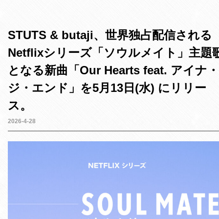
a
w
i
i
c
i
n
n
e
t
e
t
STUTS & butaji、世界独占配信される
b
t
e
o
e
r
Netflixシリーズ「ソウルメイト」主題
o
r
e
k
s
となる新曲「Our Hearts feat. アイナ・
t
ジ・エンド」を5月13日(水) にリリー
ス。
2026-4-28