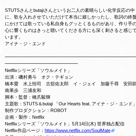
STUTSさんとbutajiさんというお二人の素晴らしい化学反応の中
に、歌を入れさせていただけて本当に嬉しかったし、歌詞の終
にかけては歌っている私自身もグッとくるものがあり、作り手
心に響くものはきっと聴いてくださる方にも深く刺さると感じ
います。
アイナ・ジ・エンド
━━━━━━━━━━━━━━━━━━━━━━━━━━━━
━━━━━━━━━━━━━━━━
Netflixシリーズ「ソウルメイト」
出演：磯村勇斗 オク・テギョン
橋本愛 水上恒司 古舘佑太郎 イ・ジェイ 加藤千尋 安田
南果歩 三浦友和
脚本・監督：橋爪駿輝
主題歌：STUTS＆butaji 「Our Hearts feat. アイナ・ジ・エンド
制作プロダクション：ROBOT
企画・製作：Netflix
Netflixシリーズ「ソウルメイト」5月14日(木) 世界独占配信
Netflix作品ページ：
https://www.netflix.com/SoulMate