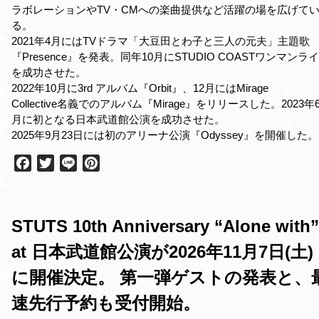
ラボレーションやTV・CMへの楽曲提供など活躍の場を広げて
る。
2021年4月にはTVドラマ「大豆田とわ子と三人の元夫」主題歌
『Presence』を発表。同年10月にSTUDIO COASTワンマンラ
を成功させた。
2022年10月に3rd アルバム『Orbit』、12月にはMirage
Collective名義でのアルバム『Mirage』をリリースした。2023年
月に初となる日本武道館公演を成功させた。
2025年9月23日には初のアリーナ公演『Odyssey』を開催した。
F
T
L
P
a
w
i
i
c
i
n
n
e
t
e
t
STUTS 10th Anniversary “Alone with”
b
t
e
o
e
r
at 日本武道館公演が2026年11月7日(土)
o
r
e
k
s
に開催決定。 第一弾ゲストの発表と、
t
速先行予約も受付開始。