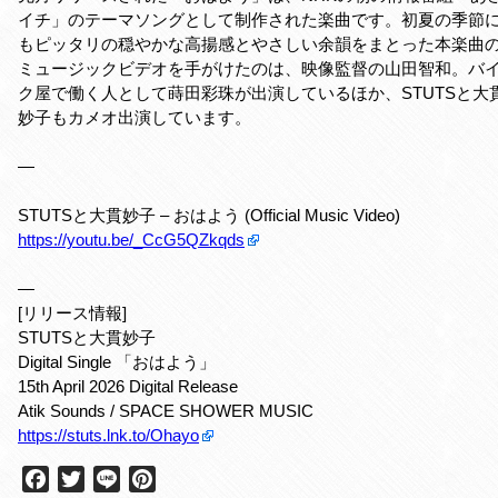
イチ」のテーマソングとして制作された楽曲です。初夏の季節
もピッタリの穏やかな高揚感とやさしい余韻をまとった本楽曲
ミュージックビデオを手がけたのは、映像監督の山田智和。バ
ク屋で働く人として蒔田彩珠が出演しているほか、STUTSと大
妙子もカメオ出演しています。
—
STUTSと大貫妙子 – おはよう (Official Music Video)
https://youtu.be/_CcG5QZkqds
—
[リリース情報]
STUTSと大貫妙子
Digital Single 「おはよう」
15th April 2026 Digital Release
Atik Sounds / SPACE SHOWER MUSIC
https://stuts.lnk.to/Ohayo
F
T
L
P