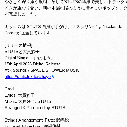
やさしく寄り添う歌詞、そしてSTUTSの繊細で美しいトラック
イクが重なり合い、朝の木漏れ陽のように清々しいポップソン
が完成しました。
ミックスは STUTS 自身が手がけ、マスタリングは Nicolas de
Porcelが担当しています。
[リリース情報]
STUTSと大貫妙子
Digital Single 「おはよう」
15th April 2026 Digital Release
Atik Sounds / SPACE SHOWER MUSIC
https://stuts.lnk.to/Ohayo
Credit
Lyrics: 大貫妙子
Music: 大貫妙子, STUTS
Arranged & Produced by STUTS
Strings Arrangement, Flute: 武嶋聡
Trumpet, Flugelhorn: 佐瀬悠輔