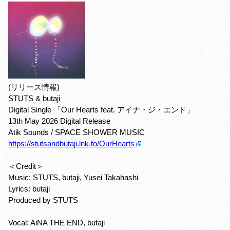
(リリース情報)
STUTS & butaji
Digital Single 「Our Hearts feat. アイナ・ジ・エンド」
13th May 2026 Digital Release
Atik Sounds / SPACE SHOWER MUSIC
https://stutsandbutaji.lnk.to/OurHearts
＜Credit＞
Music: STUTS, butaji, Yusei Takahashi
Lyrics: butaji
Produced by STUTS
Vocal: AiNA THE END, butaji