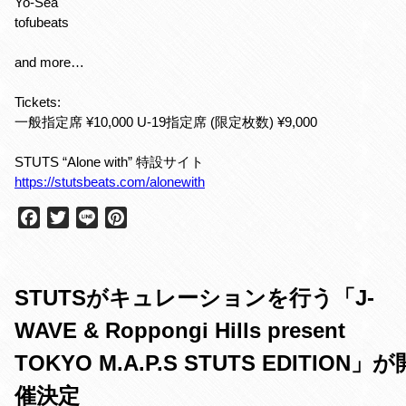
Yo-Sea
tofubeats
and more…
Tickets:
一般指定席 ¥10,000 U-19指定席 (限定枚数) ¥9,000
STUTS “Alone with” 特設サイト
https://stutsbeats.com/alonewith
F
T
L
P
a
w
i
i
c
i
n
n
e
t
e
t
STUTSがキュレーションを行う「J-
b
t
e
o
e
r
WAVE & Roppongi Hills present
o
r
e
k
s
TOKYO M.A.P.S STUTS EDITION」が
t
催決定