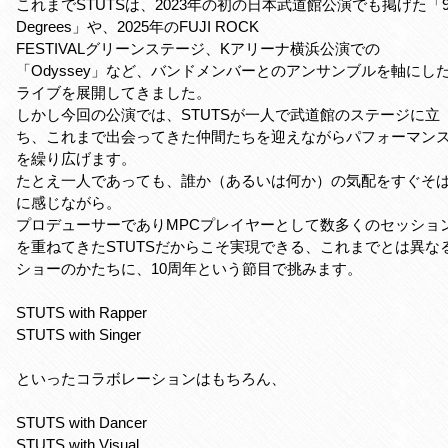
これまでSTUTSは、2023年の初の日本武道館公演でも掲げた「9
Degrees」や、2025年のFUJI ROCK
FESTIVALグリーンステージ、Kアリーナ横浜公演での
「Odyssey」など、バンドメンバーとのアンサンブルを軸にし
ライブを展開してきました。
しかし今回の公演では、STUTSが一人で武道館のステージに立
ち、これまで出会ってきた仲間たちを迎えながらパフォーマン
を繰り広げます。
たとえ一人であっても、誰か（あるいは何か）の気配をすぐそ
に感じながら。
プロデューサーでありMPCプレイヤーとして数多くのセッショ
を重ねてきたSTUTSだからこそ実現できる、これまでとは異な
ショーのかたちに、10周年という節目で挑みます。
STUTS with Rapper
STUTS with Singer
といったコラボレーションはもちろん、
STUTS with Dancer
STUTS with Visual