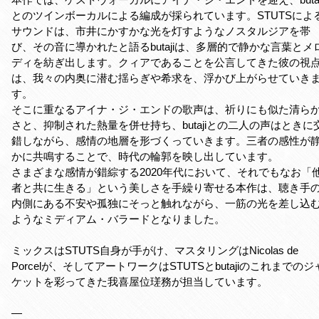
とのツインボーカルによる編成が採られています。STUTSによ
サウンドは、市井にかすかな光を灯すようなノスタルジアを帯
び、その音に導かれたと語るbutajiは、多層的で静かな言葉とメ
ディを紡ぎ出します。クィアであることを公言してきた彼の視
は、我々の内奥に潜む揺らぎや希求を、浮かび上がらせていき
す。
そこに重なるアイナ・ジ・エンドの歌声は、祈りにも似た清ら
さと、抑制された熱量を併せ持ち、butajiとの二人の声はときに
錯しながら、感情の地層を形づくっていきます。三者の感性が
かに共鳴することで、時代の輪郭を映し出しています。
さまざまな感情が錯綜する2020年代において、それでもなお「
者と共に生きる」という美しさを手繰り寄せる本作は、聴き手
内側にある不安や孤独にそっと触れながら、一筋の光を差し込
ようなミディアム・バラードとなりました。
ミックスはSTUTS自身が手がけ、マスタリングはNicolas de
Porcelが、そしてアートワークはSTUTSとbutajiのこれまでのジ
ケットを彩ってきた我喜屋位瑳務が担当しています。
—