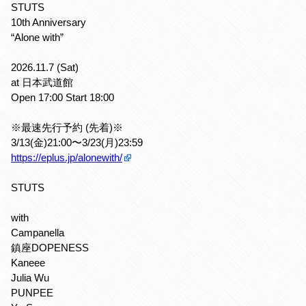
STUTS
10th Anniversary
“Alone with”
2026.11.7 (Sat)
at 日本武道館
Open 17:00 Start 18:00
※最速先行予約 (先着)※
3/13(金)21:00〜3/23(月)23:59
https://eplus.jp/alonewith/
STUTS
with
Campanella
鎮座DOPENESS
Kaneee
Julia Wu
PUNPEE