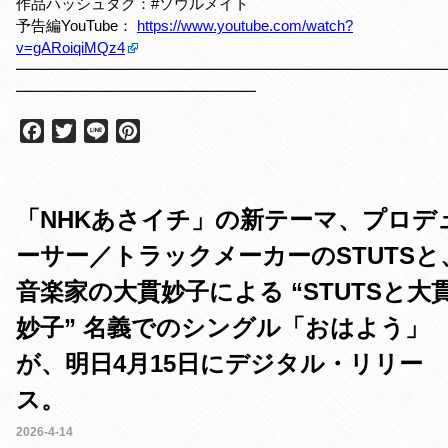
作品ハッシュタグ：#ソウルメイト
予告編YouTube：
https://www.youtube.com/watch?
v=gARoiqiMQz4
━━━━━━━━━━━━━━━━━━━━━━━━━━━━
━━━━━━━━━━━━━━━━
F
T
L
P
a
w
i
i
c
i
n
n
e
t
e
t
「NHKあさイチ」の新テーマ、プロデ
b
t
e
o
e
r
ーサー／トラックメーカーのSTUTSと
o
r
e
k
s
音楽家の大貫妙子による “STUTSと大
t
妙子” 名義でのシングル「おはよう」
が、明日4月15日にデジタル・リリー
ス。
2026-4-14