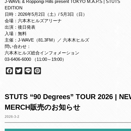
J-WAVE & Roppongi Hills present TOKYO M.A.P.S | STUTS
EDITION
日時：2026年5月2日（土）/ 5月3日（日）
会場：六本木ヒルズアリーナ
出演：後日発表
入場：無料
主催：J-WAVE（81.3FM）／ 六本木ヒルズ
問い合わせ：
六本木ヒルズ総合インフォメーション
03-6406-6000 （11:00～19:00）
F
T
L
P
a
w
i
i
c
i
n
n
e
t
e
t
STUTS “90 Degrees” TOUR 2026 | N
b
t
e
o
e
r
MERCH販売のお知らせ
o
r
e
k
s
2026-3-2
t