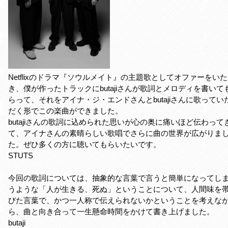
Netflixのドラマ『ソウルメイト』の主題歌としてオファーをい
き、僕が作ったトラックにbutajiさんが歌詞とメロディを書いて
らって、それをアイナ・ジ・エンドさんとbutajiさんに歌ってい
だく形でこの楽曲ができました。
butajiさんの歌詞に込められた思いが心の奥に痛いほど伝わって
て、アイナさんの素晴らしい歌唱でさらに曲の世界が広がりま
た。ぜひ多くの方に聴いてもらいたいです。
STUTS
今回の歌詞については、抽象的な言葉で言うと簡単になってし
うような「人が生きる、死ぬ」ということについて、人間味を
びた言葉で、かつ一人称で伝えられないかということを考えな
ら、曲と向き合って一生懸命時間をかけて書き上げました。
butaji