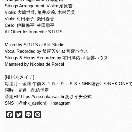
Strings Arrangement, Violin: 須原杏
Violin: 大嶋世菜, 亀井友莉, 木村元美
Viola: 村田泰子, 柴田春音
Cello: 伊藤修平, 林田順平
All Other Instruments: STUTS
Mixed by STUTS at Atik Studio
Vocal Recorded by 飯尾芳史 at 音響ハウス
Strings & Horns Recorded by 前田洋佑 at 音響ハウス
Mastered by Nicolas de Porcel
[NHKあさイチ]
毎週月～金曜 午前８:１５～９：５３ <NHK総合> ※NHK ONE
同時・見逃し配信予定
番組HP https://one.nhk/asaichi あさイチ公式
SNS（@nhk_asaichi） Instagram
F
T
L
P
a
w
i
i
c
i
n
n