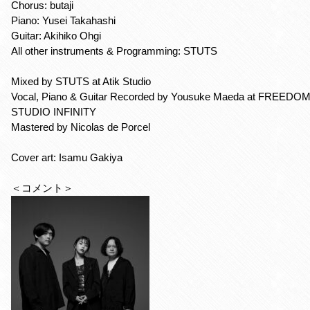
Chorus: butaji
Piano: Yusei Takahashi
Guitar: Akihiko Ohgi
All other instruments & Programming: STUTS
Mixed by STUTS at Atik Studio
Vocal, Piano & Guitar Recorded by Yousuke Maeda at FREEDO
STUDIO INFINITY
Mastered by Nicolas de Porcel
Cover art: Isamu Gakiya
＜コメント＞