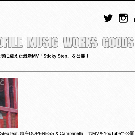
OFILE
MUSIC
WORKS
GOODS
を客演に迎えた最新MV「Sticky Step」を公開！
ep feat. 鎮座DOPENESS & Campanella」のMVをYouTu