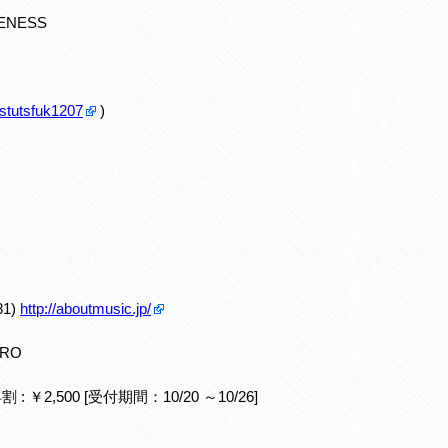
PENESS
e/stutsfuk1207
)
81)
http://aboutmusic.jp/
TRO
/ 早割 : ￥2,500 [受付期間：10/20 ～10/26]