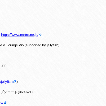
)
)
https://www.metro.ne.jp/
unge Vio (supported by jellyfish)
/ JJJ
jellyfish
)
) セブンコード(069-621)
rg/