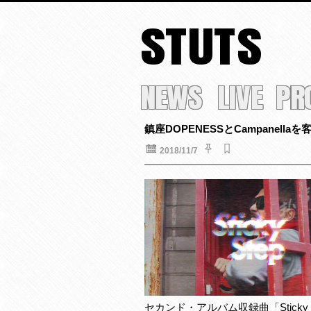
STUTS
NEWS
LIVE
PR
鎮座DOPENESSとCampanella
2018/11/7
セカンド・アルバム収録曲「Sticky St