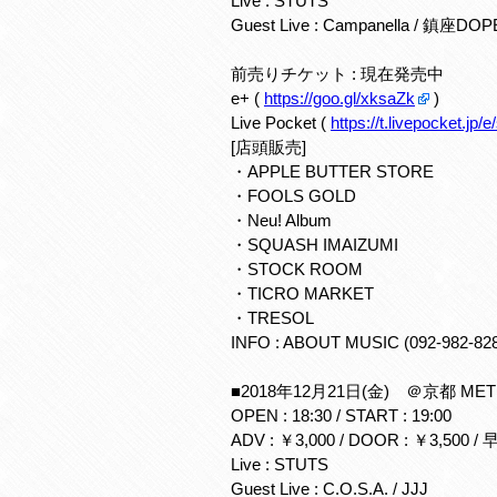
Live : STUTS
Guest Live : Campanella / 鎮座DO
前売りチケット : 現在発売中
e+ (
https://goo.gl/xksaZk
)
Live Pocket (
https://t.livepocket.jp/
[店頭販売]
・APPLE BUTTER STORE
・FOOLS GOLD
・Neu! Album
・SQUASH IMAIZUMI
・STOCK ROOM
・TICRO MARKET
・TRESOL
INFO : ABOUT MUSIC (092-982-82
■2018年12月21日(金) ＠京都 ME
OPEN : 18:30 / START : 19:00
ADV : ￥3,000 / DOOR : ￥3,500 
Live : STUTS
Guest Live : C.O.S.A. / JJJ