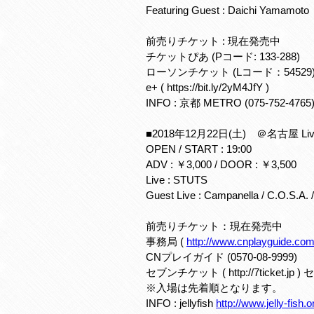
Featuring Guest : Daichi Yamamoto
前売りチケット : 現在発売中
チケットぴあ (Pコード: 133-288)
ローソンチケット (Lコード：54529
e+ ( https://bit.ly/2yM4JfY )
INFO : 京都 METRO (075-752-4765
■2018年12月22日(土) ＠名古屋 Live & Lo
OPEN / START : 19:00
ADV : ￥3,000 / DOOR : ￥3,500
Live : STUTS
Guest Live : Campanella / C.O.S.A. 
前売りチケット：現在発売中
事務局 (
http://www.cnplayguide.com/
CNプレイガイド (0570-08-9999)
セブンチケット ( http://7ticket.jp 
※入場は先着順となります。
INFO : jellyfish
http://www.jelly-fish.o