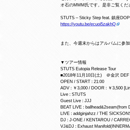
オ石のMMM氏です。是非ご覧くだ
STUTS – Sticky Step feat. 鎮座DOPE
https://youtu.be/ecuoi5zakhQ
また、今週末からはアルバムに参加
▼ツアー情報
STUTS Eutopia Release Tour
■2018年11月10日(土) ＠金沢 DEF
OPEN / START : 21:00
ADV : ￥3,000 / DOOR : ￥3,500 [Lim
Live : STUTS
Guest Live : JJJ
BEAT LIVE : ballhead&2seam(from
LIVE : addginjahzz / THE SICKSONS
DJ : J-ONE / KENTAROU / CARREC /
VJ&DJ : Exhaust Manifold(INNE