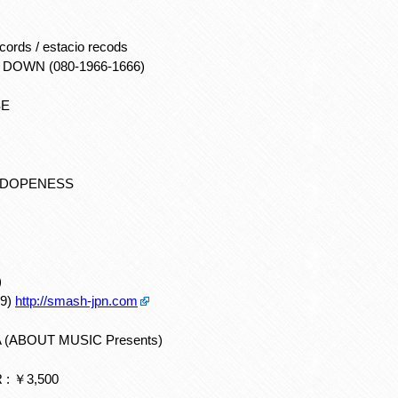
ords / estacio recods
E DOWN (080-1966-1666)
SE
 鎮座DOPENESS
)
69)
http://smash-jpn.com
ABOUT MUSIC Presents)
 : ￥3,500