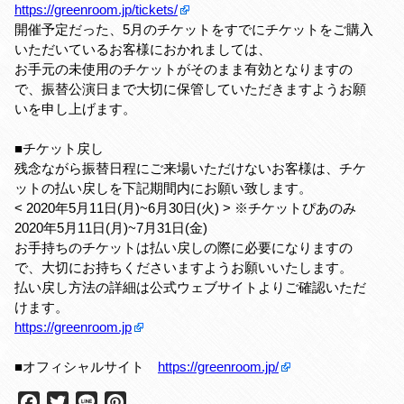
https://greenroom.jp/tickets/
開催予定だった、5月のチケットをすでにチケットをご購入
いただいているお客様におかれましては、
お手元の未使用のチケットがそのまま有効となりますの
で、振替公演日まで大切に保管していただきますようお願
いを申し上げます。
■チケット戻し
残念ながら振替日程にご来場いただけないお客様は、チケ
ットの払い戻しを下記期間内にお願い致します。
< 2020年5月11日(月)~6月30日(火) > ※チケットぴあのみ
2020年5月11日(月)~7月31日(金)
お手持ちのチケットは払い戻しの際に必要になりますの
で、大切にお持ちくださいますようお願いいたします。
払い戻し方法の詳細は公式ウェブサイトよりご確認いただ
けます。
https://greenroom.jp
■オフィシャルサイト
https://greenroom.jp/
F
T
L
P