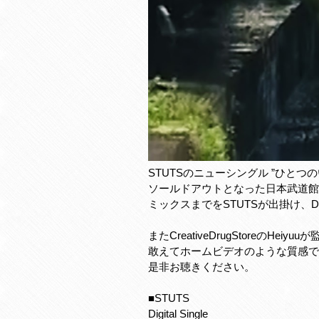
STUTSのニューシングル ”ひとつのい
ソールドアウトとなった日本武道館
ミックスまでをSTUTSが出掛け、Da
またCreativeDrugStoreのH
敢えてホームビデオのような質感で
是非お聴きください。
■STUTS
Digital Single