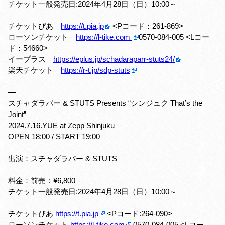
チケット一般発売日:2024年4月28日（日）10:00～
チケットぴあ
https://t.pia.jp
<Pコード：261-869>
ローソンチケット
https://l-tike.com
0570-084-005 <Lコー
ド：54660>
イープラス
https://eplus.jp/schadaraparr-stuts24/
楽天チケット
https://r-t.jp/sdp-stuts
—
スチャダラパー & STUTS Presents “シンジュク That’s the
Joint”
2024.7.16.YUE at Zepp Shinjuku
OPEN 18:00 / START 19:00
出演：スチャダラパー & STUTS
料金：前売：¥6,800
チケット一般発売日:2024年4月28日（日）10:00～
チケットぴあ
https://t.pia.jp
<Pコード:264-090>
ローソンチケット
https://l-tike.com
0570-084-005 <Lコー