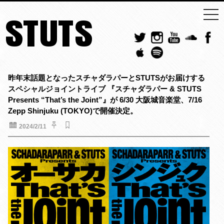
togg
STUTS
navi
昨年末話題となったスチャダラパーとSTUTSがお届けする
スペシャルジョイントライブ 『スチャダラパー & STUTS
Presents “That’s the Joint”』が 6/30 大阪城音楽堂、7/16
Zepp Shinjuku (TOKYO)で開催決定。
2024/2/11