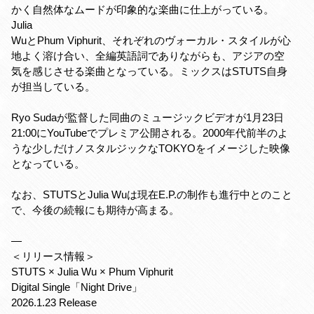
かく自然体なムードが印象的な楽曲に仕上がっている。
Julia
WuとPhum Viphurit、それぞれのヴォーカル・スタイルが心
地よく溶け合い、全編英語詞でありながらも、アジアの空
気を感じさせる楽曲となっている。ミックスはSTUTS自身
が担当している。
Ryo Sudaが監督した同曲のミュージックビデオが1月23日
21:00にYouTubeでプレミア公開される。2000年代前半のよ
うな少しだけノスタルジックなTOKYOをイメージした映像
となっている。
なお、STUTSとJulia Wuは現在E.P.の制作も進行中とのこと
で、今後の続報にも期待が高まる。
—
＜リリース情報＞
STUTS × Julia Wu × Phum Viphurit
Digital Single「Night Drive」
2026.1.23 Release