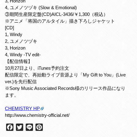
3, Horizon
4, ユメノツヅキ (Slow & Emotional)
③期間生産限定盤(CD)AICL-3436/￥1,300（税込）
※アニメ「将国のアルタイル」描き下ろしジャケット
[CD]
1, Windy
2, ユメノツヅキ
3, Horizon
4, Windy -TV edit-
【配信情報】
10月27日より、iTunes予約注文
配信限定で、再始動ライブ音源より「My Gift to You」(Live
ver.)を先行配信
※Sony Music Associated Records様のリリース作品になり
ます。
CHEMISTRY HP
http://www.chemistry-official.net/
F
T
L
P
a
w
i
i