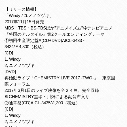
【リリース情報】
「Windy / ユメノツヅキ」
2017年11月15日発売
MBS・TBS・BS-TBSほか”アニメイズム”枠テレビアニメ
『将国のアルタイル』第2クールエンディングテーマ
①初回生産限定盤A(CD+DVD)AICL-3433～
3434/￥4,800（税込）
[CD]
1, Windy
2, ユメノツヅキ
[DVD]
再始動ライブ「CHEMISTRY LIVE 2017 -TWO-」 東京国
際フォーラム
2017年3月1日のライブ映像を全２４曲、完全収録
※CHEMISTRY堂珍・川畑による副音声入り
②通常盤(CD)AICL-3435/\1,300（税込）
[CD]
1, Windy
2, ユメノツヅキ