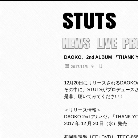
STUTS
NEWS
LIVE
PR
DAOKO、2nd ALBUM 『TH
2017/11/6
12月20日にリリースされるDAOKOの
その中に、STUTSがプロデュー
是非、聴いてみてください！
＜リリース情報＞
DAOKO 2nd アルバム 「THANK Y
2017 年 12 月 20 日（水）発売
初回限定盤［CD+DVD］ TFCC-866