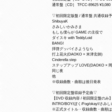
通常盤［CD］ TFCC-89625 ¥3,0
▽初回限定版盤 / 通常盤 共通収録
ShibuyaK
さみしいかみさま
もしも僕らが GAME の主役で
ダイスキ with TeddyLoid
BANG!
拝啓グッバイさようなら
打上花火(DAOKO × 米津玄師)
Cinderella step
ステップアップ LOVE(DAOKO × 
同じ夜
他
※収録曲数・曲順は後日発表
▽初回限定盤収録予定曲▽
【DVD 収録内容 / 初回限定盤のみ
INTRO/BOY/ぼく/Fog/okay!/さ
※正式タイトル・収録曲数・曲順は