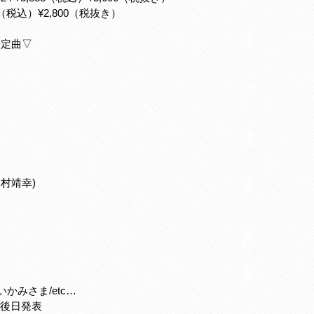
80（税込）¥2,800（税抜き）
予定曲▽
岡村靖幸)
】
みしいかみさま/etc…
後日発表