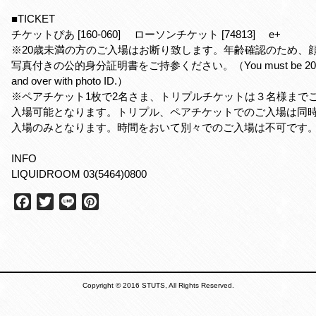
■TICKET
チケットぴあ [160-060] ローソンチケット [74813] e+
※20歳未満の方のご入場はお断り致します。年齢確認のため、
写真付きの公的身分証明書をご持参ください。（You must be 20
and over with photo ID.）
※ペアチケット1枚で2名さま、トリプルチケットは３名様まで
入場可能となります。トリプル、ペアチケットでのご入場は同
入場のみとなります。時間をおいて別々でのご入場は不可です
INFO
LIQUIDROOM 03(5464)0800
F
T
L
P
a
w
i
i
c
i
n
n
e
t
e
t
b
t
e
o
e
r
Copyright © 2016 STUTS, All Rights Reserved.
o
r
e
k
s