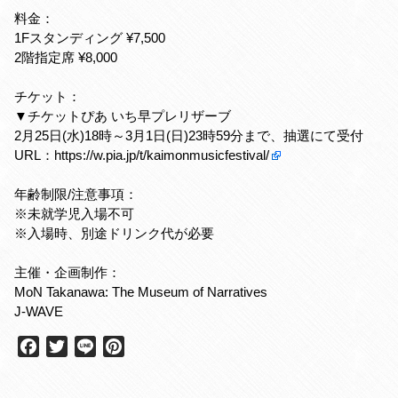
料金：
1Fスタンディング ¥7,500
2階指定席 ¥8,000
チケット：
▼チケットぴあ いち早プレリザーブ
2月25日(水)18時～3月1日(日)23時59分まで、抽選にて受付
URL：
https://w.pia.jp/t/kaimonmusicfestival/
年齢制限/注意事項：
※未就学児入場不可
※入場時、別途ドリンク代が必要
主催・企画制作：
MoN Takanawa: The Museum of Narratives
J-WAVE
F
T
L
P
a
w
i
i
c
i
n
n