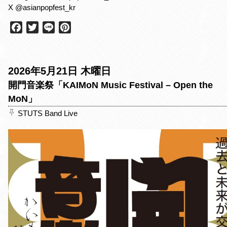
X @asianpopfest_kr
F
T
L
P
a
w
i
i
c
i
n
n
e
t
e
t
2026年5月21日 木曜日
b
t
e
o
e
r
開門音楽祭「KAIMoN Music Festival – Open the
o
r
e
MoN」
k
s
STUTS Band Live
t