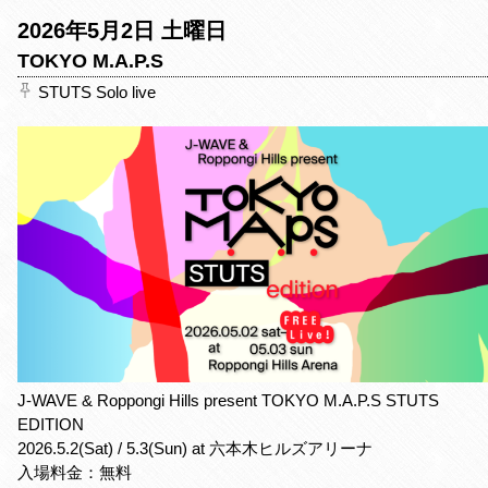
e
t
e
t
2026年5月2日 土曜日
b
t
e
o
e
r
TOKYO M.A.P.S
o
r
e
STUTS Solo live
k
s
t
J-WAVE & Roppongi Hills present TOKYO M.A.P.S STUTS
EDITION
2026.5.2(Sat) / 5.3(Sun) at 六本木ヒルズアリーナ
入場料金：無料