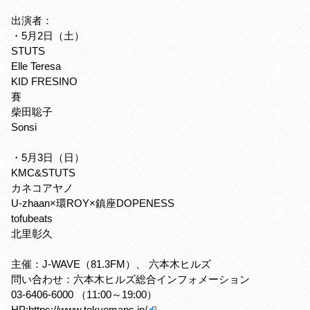
出演者：
・5月2日（土）
STUTS
Elle Teresa
KID FRESINO
賽
柴田聡子
Sonsi
・5月3日（日）
KMC&STUTS
カネコアヤノ
U-zhaan×環ROY×鎮座DOPENESS
tofubeats
北里彰久
主催：J-WAVE（81.3FM）、 六本木ヒルズ
問い合わせ：六本木ヒルズ総合インフォメーション
03-6406-6000 （11:00～19:00）
HP:
https://www.tokyomaps.jp/