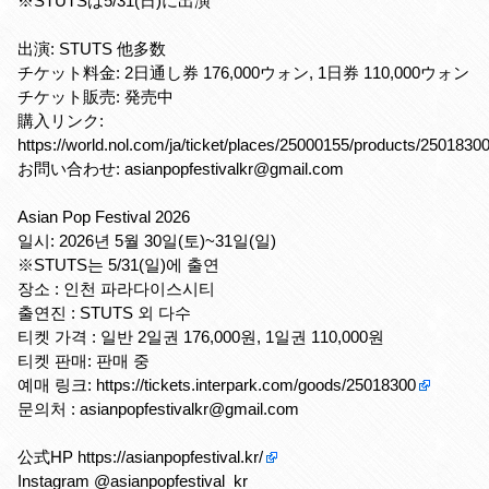
※STUTSは5/31(日)に出演
出演: STUTS 他多数
チケット料金: 2日通し券 176,000ウォン, 1日券 110,000ウォン
チケット販売: 発売中
購入リンク:
https://world.nol.com/ja/ticket/places/25000155/products/2501830
お問い合わせ: asianpopfestivalkr@gmail.com
Asian Pop Festival 2026
일시: 2026년 5월 30일(토)~31일(일)
※STUTS는 5/31(일)에 출연
장소 : 인천 파라다이스시티
출연진 : STUTS 외 다수
티켓 가격 : 일반 2일권 176,000원, 1일권 110,000원
티켓 판매: 판매 중
예매 링크:
https://tickets.interpark.com/goods/25018300
문의처 : asianpopfestivalkr@gmail.com
公式HP
https://asianpopfestival.kr/
Instagram @asianpopfestival_kr