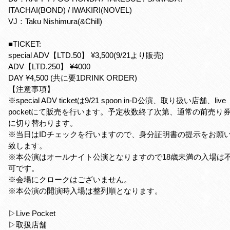
ITACHAI(BOND) / IWAKIRI(NOVEL)
VJ：Taku Nishimura(&Chill)
■TICKET:
special ADV【LTD.50】 ¥3,500(9/21より販売)
ADV【LTD.250】 ¥4000
DAY ¥4,500 (共に要1DRINK ORDER)
【注意事項】
※special ADV ticketは9/21 spoon in-D公演、取り扱い店舗、live
pocketにて販売を行います。予定枚数終了次第、通常の前売り
に切り替わります。
※当日はIDチェックを行いますので、身分証明書の提示をお願
致します。
※本公演はオールナイト公演となりますので18歳未満の入場は
可です。
※会場にクロークはございません。
※本公演の開演時入場は整列順となります。
▷Live Pocket
▷取扱店舗