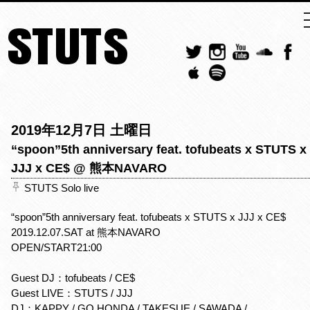
STUTS
2019年12月7日 土曜日
“spoon”5th anniversary feat. tofubeats x STUTS x
JJJ x CE$ @ 熊本NAVARO
STUTS Solo live
“spoon”5th anniversary feat. tofubeats x STUTS x JJJ x CE$
2019.12.07.SAT at 熊本NAVARO
OPEN/START21:00
Guest DJ：tofubeats / CE$
Guest LIVE：STUTS / JJJ
DJ：KAPPY / GO HONDA / TAKESUE / SAWADA /