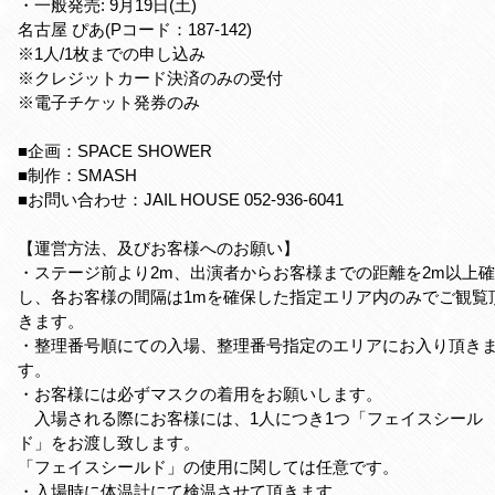
・一般発売: 9月19日(土)
名古屋 ぴあ(Pコード：187-142)
※1人/1枚までの申し込み
※クレジットカード決済のみの受付
※電子チケット発券のみ
■企画：SPACE SHOWER
■制作：SMASH
■お問い合わせ：JAIL HOUSE 052-936-6041
【運営方法、及びお客様へのお願い】
・ステージ前より2m、出演者からお客様までの距離を2m以上
し、各お客様の間隔は1mを確保した指定エリア内のみでご観覧
きます。
・整理番号順にての入場、整理番号指定のエリアにお入り頂き
す。
・お客様には必ずマスクの着用をお願いします。
入場される際にお客様には、1人につき1つ「フェイスシール
ド」をお渡し致します。
「フェイスシールド」の使用に関しては任意です。
・入場時に体温計にて検温させて頂きます。