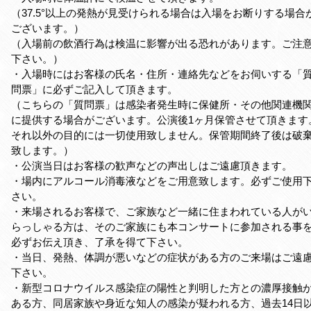
（37.5°以上の発熱が見受けられる場合は入場をお断りする場合
ございます。）
（入場前の飲酒行為は検温に影響が出る恐れがあります。ご注
下さい。）
・入場時にはお客様の氏名・住所・連絡先などをお伺いする「
問票」に必ずご記入して頂きます。
（こちらの「質問票」は感染者発生時に保健所・その他関連機
に提供する場合がございます。公演後1ヶ月保管させて頂きます
それ以外の目的には一切使用致しません。保管期間終了後は破
致します。）
・公演当日はお客様の歓声などの声出しはご遠慮頂きます。
・場内にアルコール消毒液などをご用意致します。必ずご使用
さい。
・来場されるお客様で、ご家族など一緒に住まわれている人が
らっしゃる方は、そのご家族にも本コンサートに参加される事
必ずお伝え頂き、了承を得て下さい。
・当日、発熱、体調が悪いなどの症状がある方のご来場はご遠
下さい。
・新型コロナウイルス感染症の陽性と判明した方との濃厚接触
ある方、同居家族や身近な知人の感染が疑われる方、過去14日