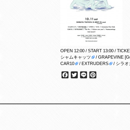
OPEN 12:00 / START 13:00 / TIC
シャムキャッツ
/
GRAPEVINE [Gu
CAR10
/
EXTRUDERS
/
シラオ
F
T
L
P
a
w
i
i
c
i
n
n
e
t
e
t
b
t
e
o
e
r
o
r
e
k
s
t