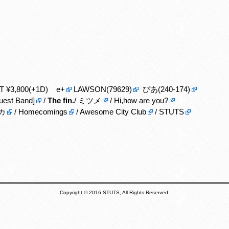
KET ¥3,800(+1D)
e+
LAWSON(79629)
ぴあ(240-174)
est Band]
/
The fin.
/
ミツメ
/
Hi,how are you?
カ
/
Homecomings
/
Awesome City Club
/
STUTS
Copyright © 2016 STUTS, All Rights Reserved.