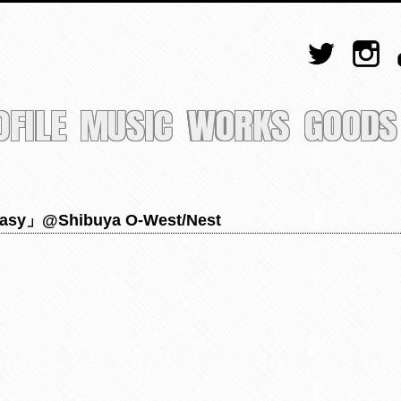
OFILE
MUSIC
WORKS
GOODS
y」@Shibuya O-West/Nest