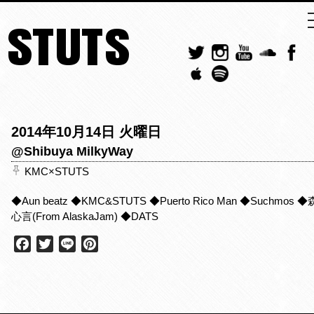
STUTS
2014年10月14日 火曜日
@Shibuya MilkyWay
KMC×STUTS
◆Aun beatz ◆KMC&STUTS ◆Puerto Rico Man ◆Suchmos ◆
心言(From AlaskaJam) ◆DATS
F
T
L
P
a
w
i
i
c
i
n
n
e
t
e
t
b
t
e