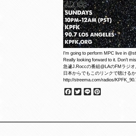
I’m going to perform MPC live in @
Really looking forward to it. Don’t miss
急遽J.Roccの番組@LAのFM
日本からでもこのリンクで聴けるか
http://streema.com/radios/KPFK_90
F
T
L
P
a
w
i
i
c
i
n
n
e
t
e
t
b
t
e
o
e
r
o
r
e