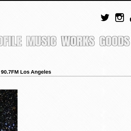
OFILE
MUSIC
WORKS
GOODS
90.7FM Los Angeles