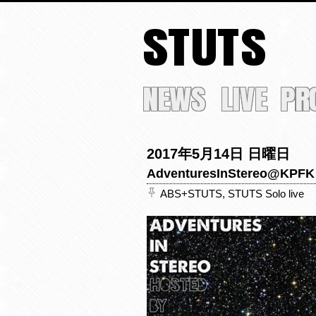
STUTS
NEWS
LIVE
PR
2017年5月14日 日曜日
AdventuresInStereo@KPFK 
ABS+STUTS
,
STUTS Solo live