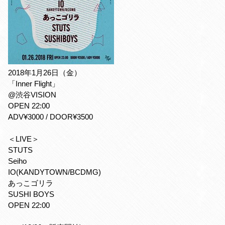
2018年1月26日（金）
「Inner Flight」
@渋谷VISION
OPEN 22:00
ADV¥3000 / DOOR¥3500
＜LIVE＞
STUTS
Seiho
IO(KANDYTOWN/BCDMG)
あっこゴリラ
SUSHI BOYS
OPEN 22:00