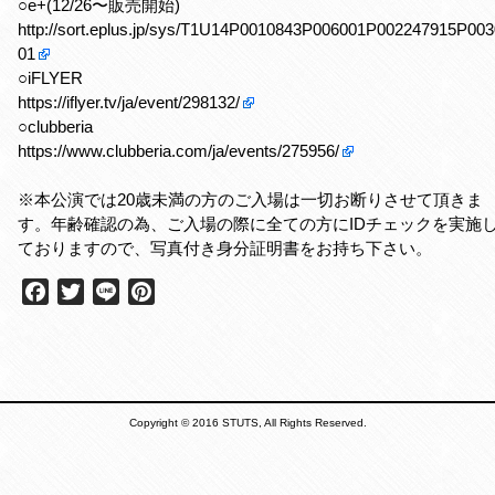
○e+(12/26〜販売開始)
http://sort.eplus.jp/sys/T1U14P0010843P006001P002247915P00
01
○iFLYER
https://iflyer.tv/ja/event/298132/
○clubberia
https://www.clubberia.com/ja/events/275956/
※本公演では20歳未満の方のご入場は一切お断りさせて頂きま
す。年齢確認の為、ご入場の際に全ての方にIDチェックを実施
ておりますので、写真付き身分証明書をお持ち下さい。
F
T
L
P
a
w
i
i
c
i
n
n
e
t
e
t
b
t
e
o
e
r
Copyright © 2016 STUTS, All Rights Reserved.
o
r
e
k
s
t